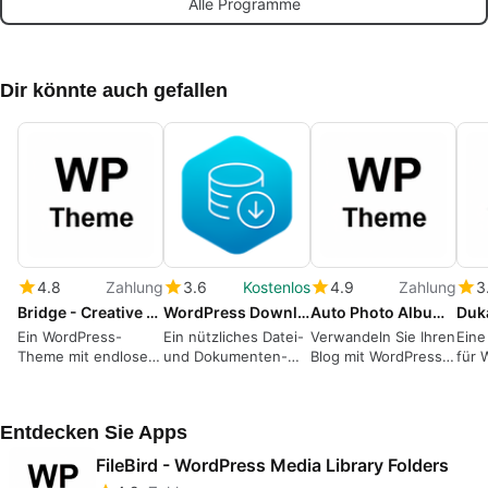
Alle Programme
Dir könnte auch gefallen
4.8
Zahlung
3.6
Kostenlos
4.9
Zahlung
3
Bridge - Creative Multipurpose WordPress Theme
WordPress Download Manager
Auto Photo Albums – Wordpress Multi Level Image Grid Gallery
Ein WordPress-
Ein nützliches Datei-
Verwandeln Sie Ihren
Eine
Theme mit endlosen
und Dokumenten-
Blog mit WordPress
für 
Möglichkeiten.
Management-Plugin
in ein visuelles
kute
für WordPress für
Kunstwerk - Auto-
schnelles
Fotoalben.
Entdecken Sie Apps
Überprüfen und
Verfolgen auf Ihrer
FileBird - WordPress Media Library Folders
Seite.