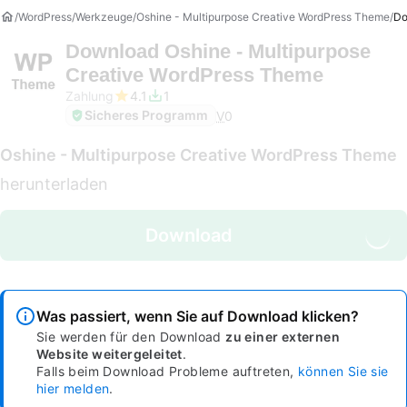
WordPress
Werkzeuge
Oshine - Multipurpose Creative WordPress Theme
Do
Download
Oshine - Multipurpose
Creative WordPress Theme
Zahlung
4.1
1
Sicheres Programm
V
0
Oshine - Multipurpose Creative WordPress Theme
herunterladen
Download
Was passiert, wenn Sie auf Download klicken?
Sie werden für den Download
zu einer externen
Website weitergeleitet
.
Falls beim Download Probleme auftreten,
können Sie sie
hier melden
.